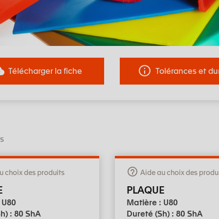
Télécharger la fiche
Tolérances et du
ts
u choix des produits
Aide au choix des produ
E
PLAQUE
: U80
Matière : U80
h) : 80 ShA
Dureté (Sh) : 80 ShA