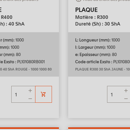
E
PLAQUE
: R400
Matière : R300
h) : 40 ShA
Dureté (Sh) : 30 ShA
ur (mm):
1000
L: Longueur (mm):
1000
 (mm):
1000
l: Largeur (mm):
1000
ur (mm):
80
e: Epaisseur (mm):
80
e Exsto :
PL101080RB001
Code article Exsto :
PL101080
0 40 ShA ROUGE
-
1000 1000 80
PLAQUE R300 30 ShA JAUNE
-
10