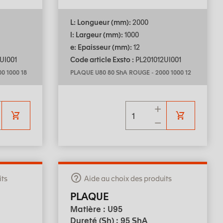
L: Longueur (mm):
2000
l: Largeur (mm):
1000
e: Epaisseur (mm):
12
UI001
Code article Exsto :
PL201012UI001
0 1000 18
PLAQUE U80 80 ShA ROUGE
-
2000 1000 12
its
Aide au choix des produits
PLAQUE
Matière : U95
Dureté (Sh) : 95 ShA