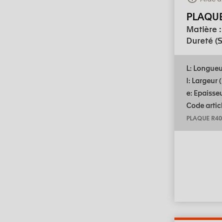
PLAQU
Matière 
Dureté (S
L: Longue
l: Largeur
e: Epaisse
Code articl
PLAQUE R40