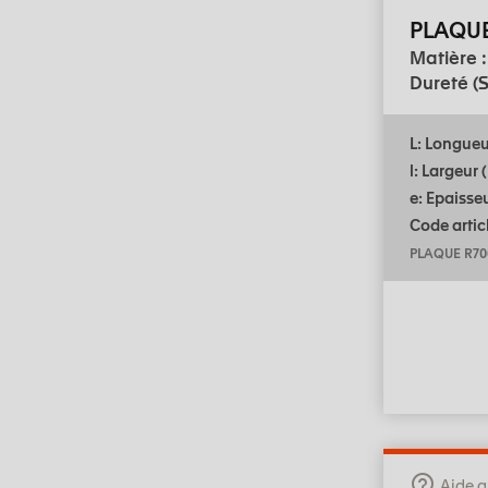
PLAQU
Matière 
Dureté (S
L: Longue
l: Largeur
e: Epaisse
Code articl
PLAQUE R70
Aide a