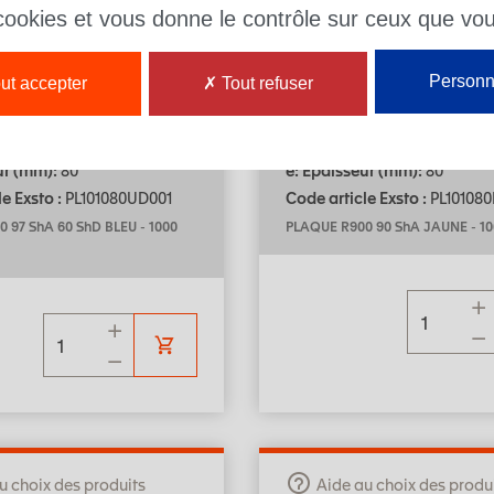
 cookies et vous donne le contrôle sur ceux que vo
: U200
Matière : R900
h) : 97 ShA 58 ShD
Dureté (Sh) : 90 ShA
Personn
ut accepter
Tout refuser
ur (mm):
1000
L: Longueur (mm):
1000
 (mm):
1000
l: Largeur (mm):
1000
ur (mm):
80
e: Epaisseur (mm):
80
e Exsto :
PL101080UD001
Code article Exsto :
PL101080
 97 ShA 60 ShD BLEU
-
1000
PLAQUE R900 90 ShA JAUNE
-
10
u choix des produits
Aide au choix des produ