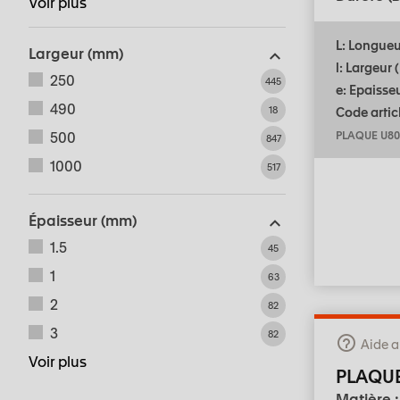
Voir plus
L: Longue
Largeur (mm)
l: Largeur
250
445
e: Epaisse
490
18
Code articl
500
PLAQUE U80
847
1000
517
Épaisseur (mm)
1.5
45
1
63
2
82
3
82
Aide a
Voir plus
PLAQU
Matière 