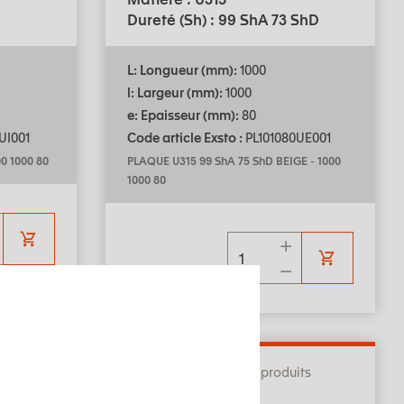
Dureté (Sh) : 99 ShA 73 ShD
L: Longueur (mm):
1000
l: Largeur (mm):
1000
e: Epaisseur (mm):
80
UI001
Code article Exsto :
PL101080UE001
0 1000 80
PLAQUE U315 99 ShA 75 ShD BEIGE
-
1000
1000 80
its
Aide au choix des produits
PLAQUE