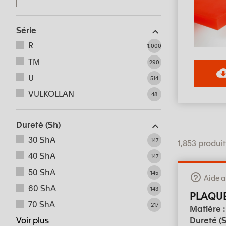
Série
R
1,000
TM
290
U
514
VULKOLLAN
48
Dureté (Sh)
30 ShA
147
1,853 produi
40 ShA
147
50 ShA
145
Aide a
60 ShA
143
PLAQU
70 ShA
217
Matière 
Voir plus
Dureté (S