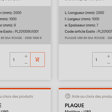
ur (mm):
2000
L: Longueur (mm):
2000
 (mm):
1000
l: Largeur (mm):
1000
ur (mm):
9
e: Epaisseur (mm):
7
e Exsto :
PL201009UI001
Code article Exsto :
PL201007
 80 ShA ROUGE
-
2000 1000 9
PLAQUE U80 80 ShA ROUGE
-
200
u choix des produits
Aide au choix des produ
E
PLAQUE
: U90
Matière : U80