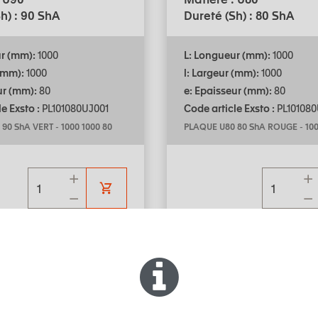
h) : 90 ShA
Dureté (Sh) : 80 ShA
ur (mm):
1000
L: Longueur (mm):
1000
 (mm):
1000
l: Largeur (mm):
1000
ur (mm):
80
e: Epaisseur (mm):
80
e Exsto :
PL101080UJ001
Code article Exsto :
PL101080
 90 ShA VERT
-
1000 1000 80
PLAQUE U80 80 ShA ROUGE
-
100
u choix des produits
Aide au choix des produ
E
PLAQUE