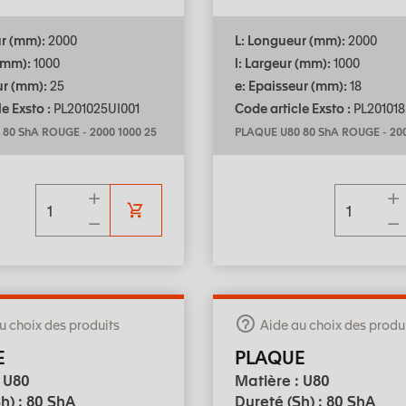
ur (mm):
2000
L: Longueur (mm):
2000
 (mm):
1000
l: Largeur (mm):
1000
ur (mm):
25
e: Epaisseur (mm):
18
e Exsto :
PL201025UI001
Code article Exsto :
PL201018
 80 ShA ROUGE
-
2000 1000 25
PLAQUE U80 80 ShA ROUGE
-
200
u choix des produits
Aide au choix des produ
E
PLAQUE
: U80
Matière : U80
h) : 80 ShA
Dureté (Sh) : 80 ShA