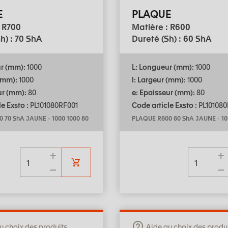
E
PLAQUE
: R700
Matière : R600
h) : 70 ShA
Dureté (Sh) : 60 ShA
ur (mm):
1000
L: Longueur (mm):
1000
 (mm):
1000
l: Largeur (mm):
1000
ur (mm):
80
e: Epaisseur (mm):
80
e Exsto :
PL101080RF001
Code article Exsto :
PL101080
0 70 ShA JAUNE
-
1000 1000 80
PLAQUE R600 60 ShA JAUNE
-
10
u choix des produits
Aide au choix des produ