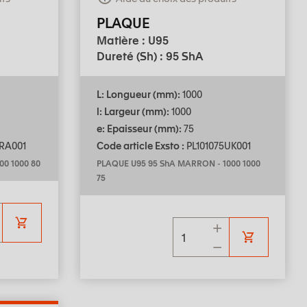
PLAQUE
Matière : U95
Dureté (Sh) : 95 ShA
L: Longueur (mm):
1000
l: Largeur (mm):
1000
e: Epaisseur (mm):
75
RA001
Code article Exsto :
PL101075UK001
00 1000 80
PLAQUE U95 95 ShA MARRON
-
1000 1000
75