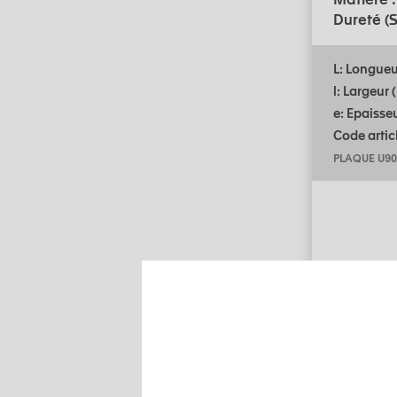
Dureté (S
L: Longue
l: Largeur
e: Epaisse
Code articl
PLAQUE U90
Aide a
PLAQU