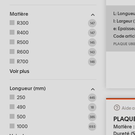
Matière
L: Longue
l: Largeur
R300
147
e: Epaisse
R400
147
Code articl
R500
145
PLAQUE U80
R600
143
R700
146
Voir plus
Longueur (mm)
250
445
490
18
Aide a
500
385
PLAQU
1000
Matière 
693
Dureté (S