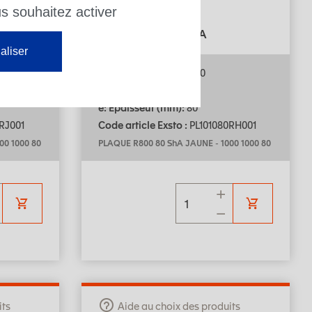
us souhaitez activer
Matière : R800
Dureté (Sh) : 80 ShA
aliser
L: Longueur (mm):
1000
l: Largeur (mm):
1000
e: Epaisseur (mm):
80
RJ001
Code article Exsto :
PL101080RH001
00 1000 80
PLAQUE R800 80 ShA JAUNE
-
1000 1000 80
its
Aide au choix des produits