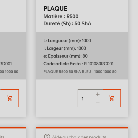
PLAQUE
Matière : R500
Dureté (Sh) : 50 ShA
L: Longueur (mm):
1000
l: Largeur (mm):
1000
e: Epaisseur (mm):
80
RD001
Code article Exsto :
PL101080RC001
00 1000 80
PLAQUE R500 50 ShA BLEU
-
1000 1000 80
its
Aide au choix des produits