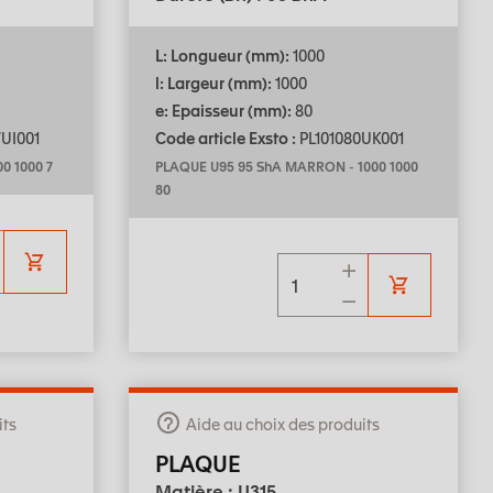
L: Longueur (mm):
1000
l: Largeur (mm):
1000
e: Epaisseur (mm):
80
UI001
Code article Exsto :
PL101080UK001
0 1000 7
PLAQUE U95 95 ShA MARRON
-
1000 1000
80
its
Aide au choix des produits
PLAQUE
Matière : U315