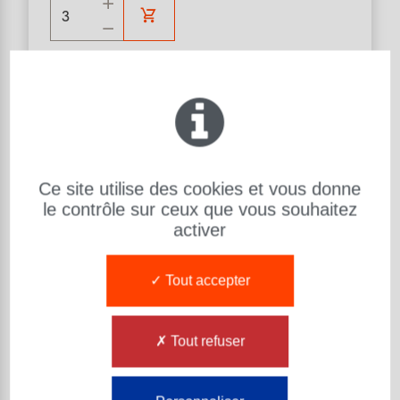
Aide au choix des produits
MAILLET
Matière : U315
Ce site utilise des cookies et vous donne
Dureté (Sh) : 99 ShA 73 ShD
le contrôle sur ceux que vous souhaitez
activer
d: Diamètre (mm):
30
L: Longueur (mm):
300
Tout accepter
Code article Exsto :
MA30AACAUE001
MAILLET REF QN1 U315 99 ShA 75 ShD BEIGE
-
30 100 300
Tout refuser