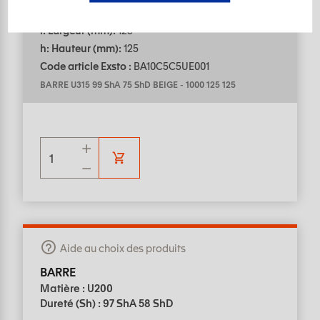
L: Longueur (mm):
1000
l: Largeur (mm):
125
h: Hauteur (mm):
125
Code article Exsto :
BA10C5C5UE001
BARRE U315 99 ShA 75 ShD BEIGE
-
1000 125 125
Aide au choix des produits
BARRE
Matière : U200
Dureté (Sh) : 97 ShA 58 ShD