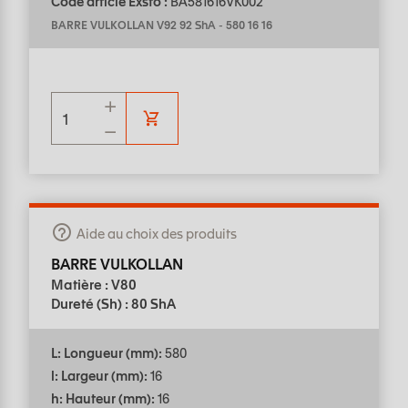
Code article Exsto :
BA581616VK002
BARRE VULKOLLAN V92 92 ShA
-
580 16 16
Aide au choix des produits
BARRE VULKOLLAN
Matière : V80
Dureté (Sh) : 80 ShA
L: Longueur (mm):
580
l: Largeur (mm):
16
h: Hauteur (mm):
16