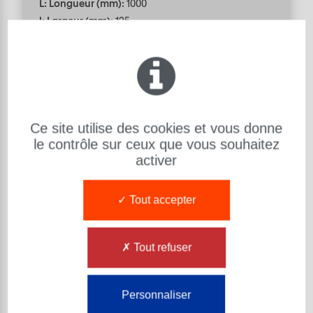
L: Longueur (mm):
1000
l: Largeur (mm):
125
h: Hauteur (mm):
125
Code article Exsto :
BA10C5C5UI001
BARRE U80 80 ShA ROUGE
-
1000 125 125
Ce site utilise des cookies et vous donne
le contrôle sur ceux que vous souhaitez
activer
Tout accepter
Aide au choix des produits
Tout refuser
BARRE
Matière : U315
Dureté (Sh) : 99 ShA 73 ShD
Personnaliser