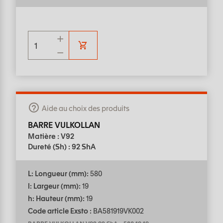
Aide au choix des produits
BARRE VULKOLLAN
Matière : V92
Dureté (Sh) : 92 ShA
L: Longueur (mm):
580
l: Largeur (mm):
19
h: Hauteur (mm):
19
Code article Exsto :
BA581919VK002