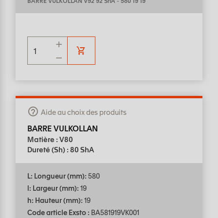
BARRE VULKOLLAN V92 92 ShA
-
580 19 19
Aide au choix des produits
BARRE VULKOLLAN
Matière : V80
Dureté (Sh) : 80 ShA
L: Longueur (mm):
580
l: Largeur (mm):
19
h: Hauteur (mm):
19
Code article Exsto :
BA581919VK001