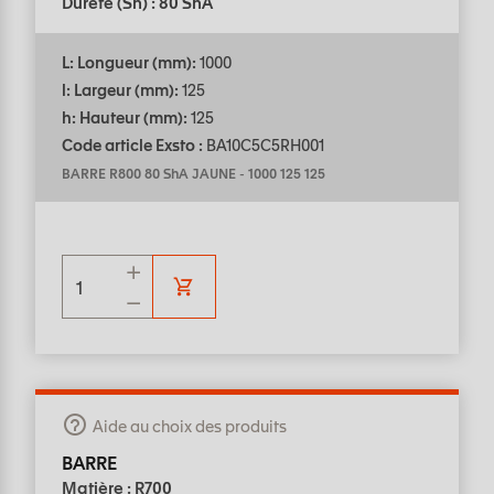
Dureté (Sh) : 80 ShA
L: Longueur (mm):
1000
l: Largeur (mm):
125
h: Hauteur (mm):
125
Code article Exsto :
BA10C5C5RH001
BARRE R800 80 ShA JAUNE
-
1000 125 125
Aide au choix des produits
BARRE
Matière : R700